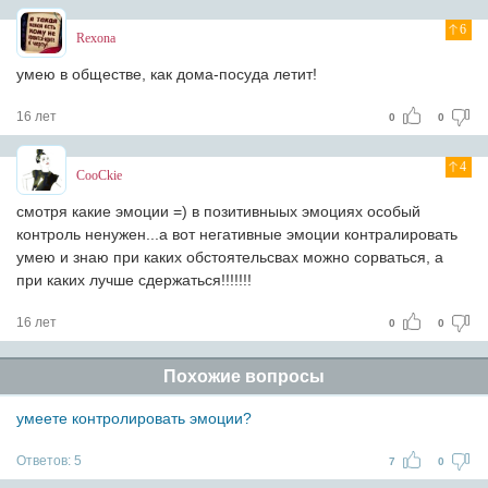
6
Rexona
умею в обществе, как дома-посуда летит!
16 лет
0
0
4
CooCkie
смотря какие эмоции =) в позитивныых эмоциях особый
контроль ненужен...а вот негативные эмоции контралировать
умею и знаю при каких обстоятельсвах можно сорваться, а
при каких лучше сдержаться!!!!!!!
16 лет
0
0
Похожие вопросы
умеете контролировать эмоции?
Ответов:
5
7
0