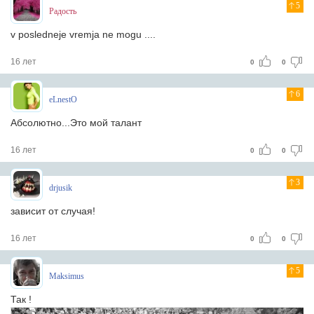
5
Радость
v posledneje vremja ne mogu ....
16 лет
0
0
6
eLnestO
Абсолютно...Это мой талант
16 лет
0
0
3
drjusik
зависит от случая!
16 лет
0
0
5
Maksimus
Так !