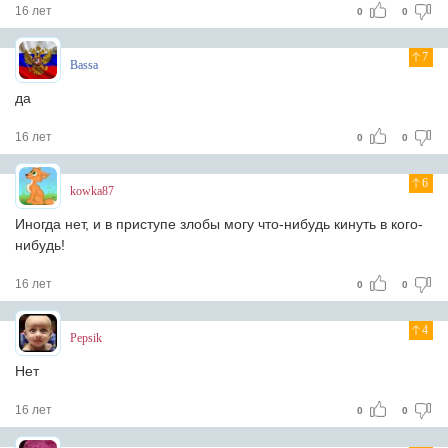
16 лет
0
0
7
Bassa
да
16 лет
0
0
6
kowka87
Иногда нет, и в приступе злобы могу что-нибудь кинуть в кого-
нибудь!
16 лет
0
0
4
Pepsik
Нет
16 лет
0
0