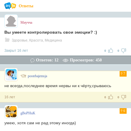
Ответы
Миучча
Вы умеете контролировать свои эмоции? :)
Здоровье, Красота, Медицина
Закрыт 16 лет
0
0
Ответов: 12
Просмотров: 450
7
postebajemsja
не всегда,последнее время нервы ни к чёрту,срываюсь
16 лет
0
0
6
gBoPHuK
умею, хотя сам не рад этому иногда)