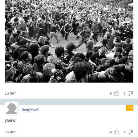
16 лет
0
0
6
Born2drivE
умею
16 лет
0
0