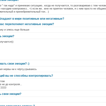
 свои эмоции?
ю " так надо" и принемаю ситуацию.. когда не получается, то разговариваю с тем чело
 находим компромисс.. +) если же.. мне не приятен человек, я с ним просто не общаюс
жительный и пренебрежительный тон.. :)
бладают в мире позитивные или негативные?
 вас переполняют негативные эмоции?
ку и злюсь еще больше
ь эмоции?
олучается))
вать свои эмоции? :)
мя нервы ни к чёрту,срываюсь
оций вы не способны контролировать?
ытом
е не до контроля...
))))))
ь свои эмоции?