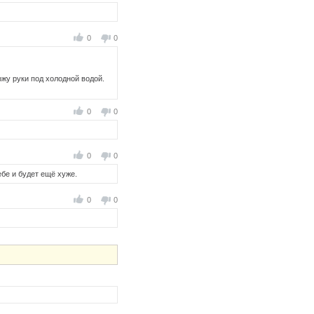
0
0
ржу руки под холодной водой.
0
0
0
0
ебе и будет ещё хуже.
0
0