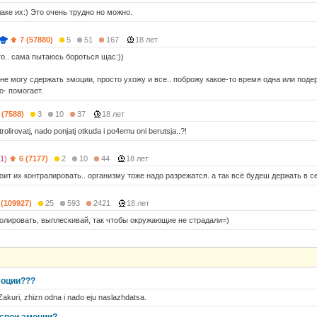
аке их:) Это очень трудно но можно.
7 (57880)
5
51
167
18 лет
то.. сама пытаюсь бороться щас:))
не могу сдержать эмоции, просто ухожу и все.. поброжу какое-то время одна или поде
о- помогает.
 (7588)
3
10
37
18 лет
trolirovatj, nado ponjatj otkuda i po4emu oni berutsja..?!
41)
6 (7177)
2
10
44
18 лет
оит их контралировать.. организму тоже надо разрежатся. а так всё будеш держать в с
 (109927)
25
593
2421
18 лет
ролировать, выплескивай, так чтобы окружающие не страдали=)
моции???
akuri, zhizn odna i nado eju naslazhdatsa.