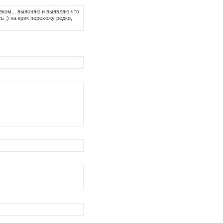
веком... выясняю и выявляю что
ь :) на крик перехожу редко,