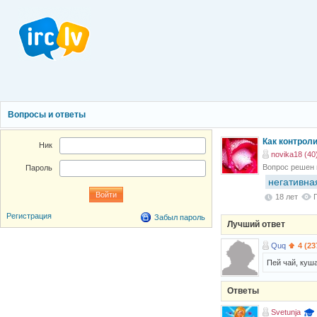
Вопросы и ответы
Как контрол
Ник
novika18 (40
Вопрос решен
Пароль
негативна
18 лет
Регистрация
Забыл пароль
Лучший ответ
Quq
4 (23
Пей чай, куш
Ответы
Svetunja