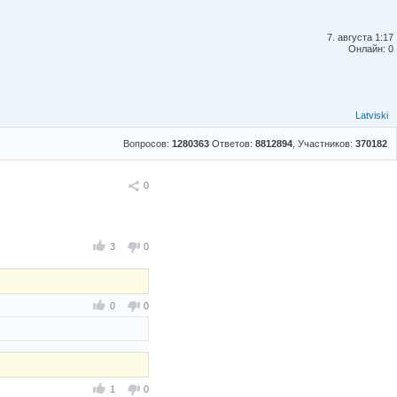
7. августа 1:17
Онлайн: 0
Latviski
Вопросов:
1280363
Ответов:
8812894
, Участников:
370182
Поделиться
0
3
0
0
0
1
0