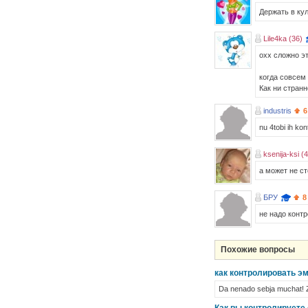
Держать в кул
Lile4ka (36)
охх сложно э
когда совсем 
Как ни странн
industris
6
nu 4tobi ih kon
ksenija-ksi (
а может не ст
БРУ
8
не надо конт
Похожие вопросы
как контролировать э
Da nenado sebja muchat! Z