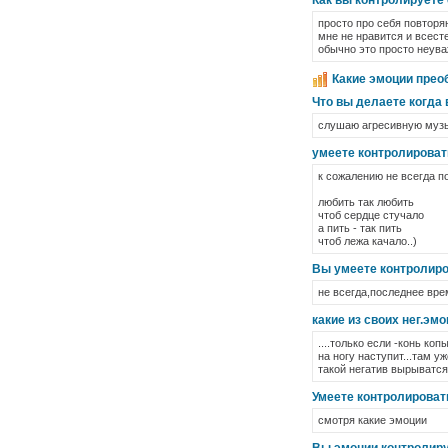
Как вы контролируете
просто про себя повторя
мне не нравится и всесте
обычно это просто неува
Какие эмоции прео
Что вы делаете когда
слушаю агресивную музы
умеете контролироват
к сожалению не всегда п
любить так любить
чтоб сердце стучало
а пить - так пить
чтоб лежа качало..)
Вы умеете контролиро
не всегда,последнее вре
какие из своих нег.эм
....только если -конь коп
на ногу наступит...там уж
такой негатив вырыватся:
Умеете контролироват
смотря какие эмоции