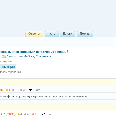
Ответы
Фото
Блоги
Перлы
ировать свои капризы и негативные эмоции?
)
Знакомства, Любовь, Отношения
 и
закрыт
.
я эмоция
Просмотров: 461
75)
1
10
33
18 лет
ай конфеты, слушай музыку да и ваще нивчём себе не отказывай..
7 (83435)
4
26
119
18 лет