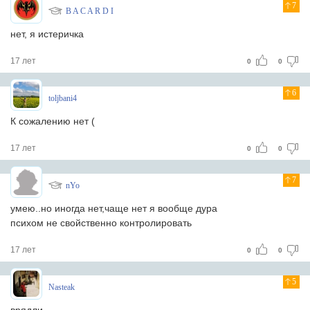
7
B A C A R D I
нет, я истеричка
17 лет
0
0
6
toljbani4
К сожалению нет (
17 лет
0
0
7
nYo
умею..но иногда нет,чаще нет я вообще дура
психом не свойственно контролировать
17 лет
0
0
5
Nasteak