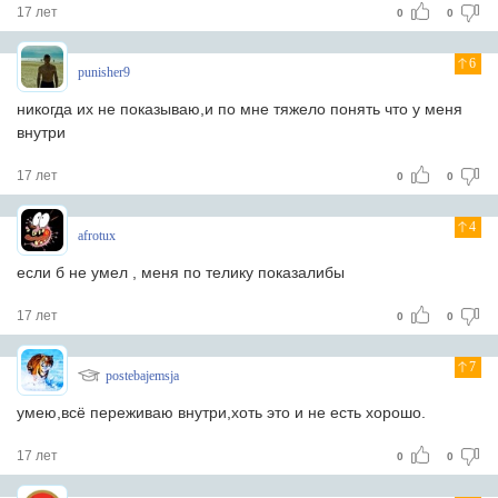
17 лет
0
0
6
punisher9
никогда их не показываю,и по мне тяжело понять что у меня
внутри
17 лет
0
0
4
afrotux
если б не умел , меня по телику показалибы
17 лет
0
0
7
postebajemsja
умею,всё переживаю внутри,хоть это и не есть хорошо.
17 лет
0
0