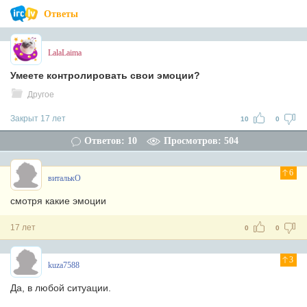
Ответы
LalaLaima
Умеете контролировать свои эмоции?
Другое
Закрыт 17 лет
10
0
Ответов: 10
Просмотров: 504
6
виталькО
смотря какие эмоции
17 лет
0
0
3
kuza7588
Да, в любой ситуации.