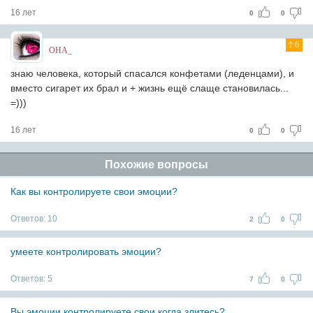
16 лет
0
0
6
OHA_
знаю человека, который спасался конфетами (леденцами), и
вместо сигарет их брал и + жизнь ещё слаще становилась...
=)))
16 лет
0
0
Похожие вопросы
Как вы контролируете свои эмоции?
Ответов:
10
2
0
умеете контролировать эмоции?
Ответов:
5
7
0
Вы эмоции контролируете свои,когда злитесь?