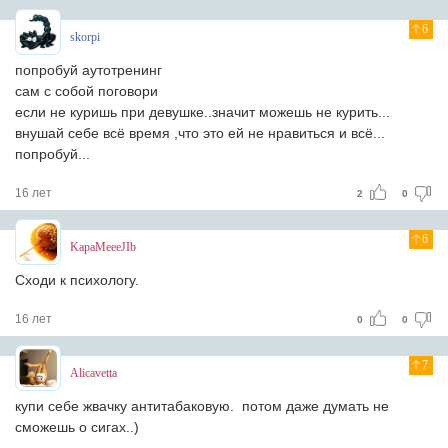
6
skorpi
попробуй аутотренинг
сам с собой поговори
если не куришь при девушке..значит можешь не курить...
внушай себе всё время ,что это ей не нравиться и всё...
попробуй...
16 лет
2
0
6
KapaMeeeJIb
Сходи к психологу.
16 лет
0
0
7
Alicavetta
купи себе жвачку антитабаковую. потом даже думать не
сможешь о сигах..)