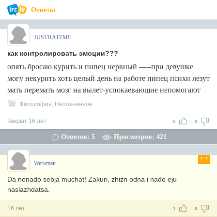
Ответы
JUSTHATEME
как контролировать эмоции???
опять бросаю курить и пипец нервный -----при девушке
могу некурить хоть целый день на работе пипец психи лезут
мать перемать мозг на вылет-успокаевающие непомогают
Философия, Непознанное
Закрыт 16 лет
0
0
Ответов: 5
Просмотров: 421
2
Werkman
Da nenado sebja muchat! Zakuri, zhizn odna i nado eju
naslazhdatsa.
16 лет
1
0