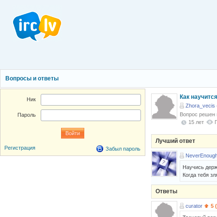
Вопросы и ответы
Как научитс
Ник
Zhora_vecis 
Вопрос решен
Пароль
15 лет
Лучший ответ
Регистрация
Забыл пароль
NeverEnoug
Научись держ
Когда тебя зл
Ответы
curator
5 