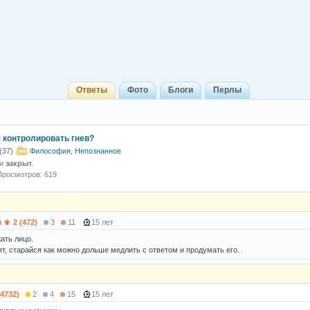
Ответы
Фото
Блоги
Перлы
я контролировать гнев?
(37)
Философия, Непознанное
 и
закрыт
.
Просмотров: 619
h
2 (472)
3
11
15 лет
ать лицо.
ят, старайся как можно дольше медлить с ответом и продумать его.
(4732)
2
4
15
15 лет