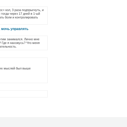
с+ кол, 3 раза подпрыгнуть, и
тогда через 17 дней в 1-ый
ать боли и контролировать
а мочь управлять
этим занимался. Лично мне
? Где я нахожусь? Что меня
ательность.
аших мыслей был выше