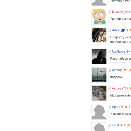
Тренеруй ва
Камеди_Мила
Тренироватьс
Artyk
Попросту не т
понаблюдай з
UpAbove
Расслабься и
давидс
6 
подрочи..
Astreya777
http://presen
SpeeDT
6
У самого так
san4
2 (4