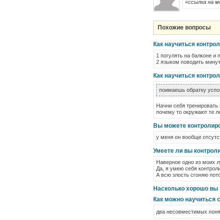
«ссылка на м
Похожие вопросы
Как научиться контро
1 погулять на балконе и 
2 языком поводить минуты
Как научиться контрол
поимаешь обратку усп
Начни себя тренировать 
почему то окружают те л
Вы можете контролиро
у меня он вообще отсутс
Умеете ли вы контроли
Наверное одно из моих л
Да, я умею себя контрол
А всю злость сгоняю пот
Насколько хорошо вы 
Как можно научиться 
два несовместимых понят