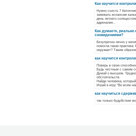
Как научится контрол
Нужно съесть 7 батончико
зажевать испансим кальм
день летнего солнцестоя
адреналин...
Как думаете, реально
сновидениями?
Безупречно лично у меня
помогла такая практика: 
окружает? Таким образом
как научится контрол
Поверь в свою способно
Будь честным с самим с
Думай о высшем. Трудно
обстоятельств.
Найди человека, который 
Играй в игру "Во всем на
как научиться сдержив
так только будуйсткие м