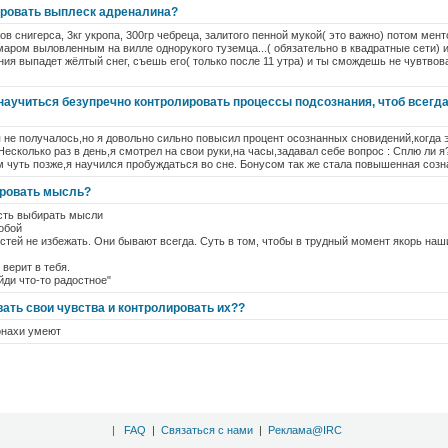
ировать выплеск адреналина?
в снигерса, 3кг укропа, 300гр чебреца, залитого пенной мукой( это важно) потом менто
аром выловленным на вилле однорукого туземца...( обязательно в квадратные сети) и 
ния выпадет жёлтый снег, съешь его( только после 11 утра) и ты смождешь не чувтвов
 научиться безупречно контролировать процессы подсознания, чтоб всегд
 не получалось,но я довольно сильно повысил процент осознанных сновидений,когда 
Несколько раз в день,я смотрел на свои руки,на часы,задавал себе вопрос : Сплю ли я
 чуть позже,я научился пробуждаться во сне. Бонусом так же стала повышенная созн
ировать мысль?
сть выбирать мысли
обой
стей не избежать. Они бывают всегда. Суть в том, чтобы в трудный момент якорь н
верит в тебя.
йди что-то радостное"
ать свои чувства и контролировать их??
онахи умеют
|
FAQ
|
Связаться с нами
|
Реклама@IRC