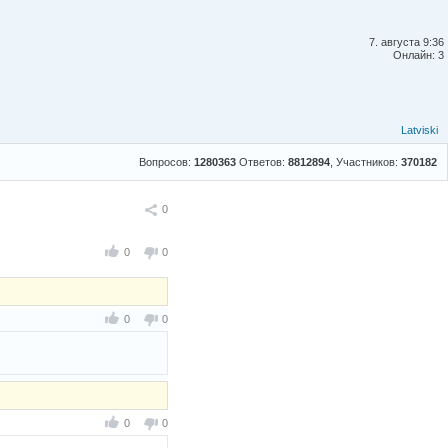
7. августа 9:36
Онлайн: 3
Latviski
Вопросов:
1280363
Ответов:
8812894
, Участников:
370182
Поделиться
0
0
0
0
0
0
0