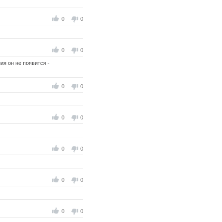
0
0
0
0
ия он не появится -
0
0
0
0
0
0
0
0
0
0