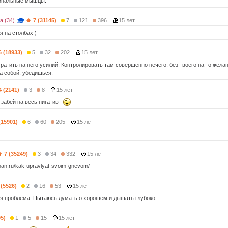
гинальные мышцы.
 (34)
7 (31145)
7
121
396
15 лет
я на столбах )
6 (18933)
5
32
202
15 лет
ратить на него усилий. Контролировать там совершенно нечего, без твоего на то желан
а собой, убедишься.
4 (2141)
3
8
15 лет
 забей на весь нигатив
(15901)
6
60
205
15 лет
7 (35249)
3
34
332
15 лет
tman.ru/kak-upravlyat-svoim-gnevom/
 (5526)
2
16
53
15 лет
ая проблема. Пытаюсь думать о хорошем и дышать глубоко.
05)
1
5
15
15 лет