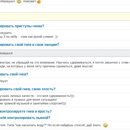
одерации»
поможет
лировать приступы гнева?
покурить
 3 по нёбу . гнев как рукой снимит :))
ировать свой гнев и свои эмоции?
окоишься
внутри, не обращай на это внимание. Научись сдерживаться, я почти закончил с этим
юди, на которых у меня нету причины срываться, даже мысли!
вать свой гнев?
твует
ровать свой гнев, свою злость?
учших личных качеств - это моя сдержанность!)))
ировать в нужных для меня ситуациях!
ом громкой музыкой и занятиями спортом!)))
контролируете гнев и ярость?
себя контролировать пьяной?
ия. Типа "как насыпать воду?" Но если найдёшь способ, дай знать.