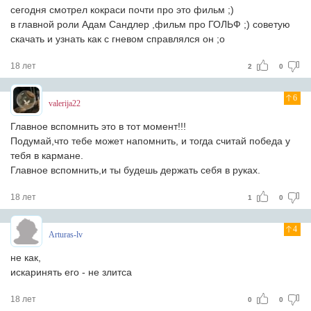
сегодня смотрел кокраси почти про это фильм ;)
в главной роли Адам Сандлер ,фильм про ГОЛЬФ ;) советую
скачать и узнать как с гневом справлялся он ;о
18 лет
2
0
6
valerija22
Главное вспомнить это в тот момент!!!
Подумай,что тебе может напомнить, и тогда считай победа у
тебя в кармане.
Главное вспомнить,и ты будешь держать себя в руках.
18 лет
1
0
4
Arturas-lv
не как,
искаринять его - не злитса
18 лет
0
0