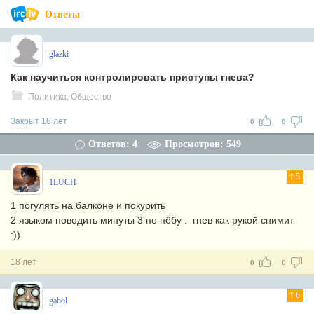
Ответы
glazki
Как научиться контролировать приступы гнева?
Политика, Общество
Закрыт 18 лет
0
0
Ответов: 4
Просмотров: 549
5
1LUCH
1 погулять на балконе и покурить
2 языком поводить минуты 3 по нёбу . гнев как рукой снимит
:))
18 лет
0
0
6
gabol