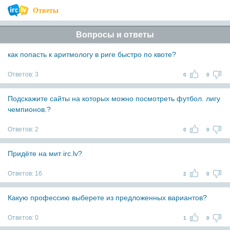
Ответы
Вопросы и ответы
как попасть к аритмологу в риге быстро по квоте?
Ответов:
3
0
0
Подскажите сайты на которых можно посмотреть футбол. лигу
чемпионов.?
Ответов:
2
0
0
Придёте на мит irc.lv?
Ответов:
16
2
0
Какую профессию выберете из предложенных вариантов?
Ответов:
0
1
0