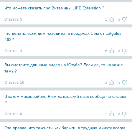
Что можете сказать про Витамины LIFE Extension ?
Ответов:
5
1
0
что делать, если дом находится в пределах 1 км от Latgales
462?
Ответов:
3
2
0
Вы смотрите длинные видео на Ютубе? Если да, то на какие
темы?
Ответов:
16
3
0
В каком микрорайоне Риги латышский язык вообще не слышен
?
Ответов:
6
1
0
Это правда, что таксисты как барыги, в трудную минуту всегда