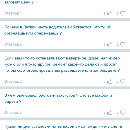
заломят цену ?
Ответов:
4
1
0
Почему в Латвии часть водителей обижаются, что ты их
обгоняешь или опережаешь ?
Ответов:
2
0
0
Если вам что-то устанавливают в квартире, доме, например
кухню или что-то другое, ремонт какой-то делают и просят
потом сфотографировать вы разрешаете или запрещаете ?
Ответов:
2
0
0
В чём был смысл бастовки таксистов ? Это всё мафия и
барыги ?
Ответов:
5
0
0
Нужен ли для установки на телефон смарт айди иметь счёт в