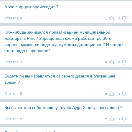
А что с ирцом происходит ?
Ответов:
9
1
0
Кто-нибудь занимался приватизацией муниципальной
квартиры в Риге? Упрощённая схема работает до 30го
апреля, можно ли подать документы дитанционно? И что для
этого надо в принципе?
Ответов:
3
0
0
Будете ли вы избавляться от своего дизеля в ближайшее
время ?
Ответов:
8
0
1
Вы бы хотели себе машину Toyota Aygo X новую из салона ?
Ответов:
9
2
1