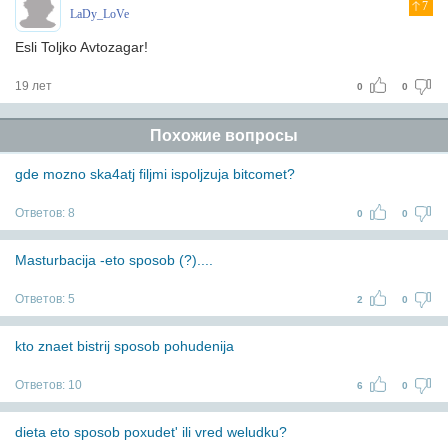
7
LaDy_LoVe
Esli Toljko Avtozagar!
19 лет
0
0
Похожие вопросы
gde mozno ska4atj filjmi ispoljzuja bitcomet?
Ответов:
8
0
0
Masturbacija -eto sposob (?)....
Ответов:
5
2
0
kto znaet bistrij sposob pohudenija
Ответов:
10
6
0
dieta eto sposob poxudet' ili vred weludku?