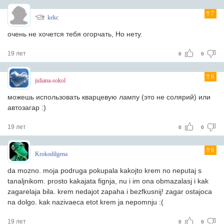
7
kekc
очень не хочется тебя огорчать, Но нету.
19 лет
0
0
6
juliana-sokol
можешь использовать кварцевую лампу (это не солярий) или
автозагар :)
19 лет
0
0
6
Krokodilgena
da mozno. moja podruga pokupala kakojto krem no neputaj s
tanaljnikom. prosto kakajata fignja, nu i im ona obmazalasj i kak
zagarelaja bila. krem nedajot zapaha i bezfkusnij! zagar ostajoca
na dolgo. kak nazivaeca etot krem ja nepomnju :(
19 лет
0
0