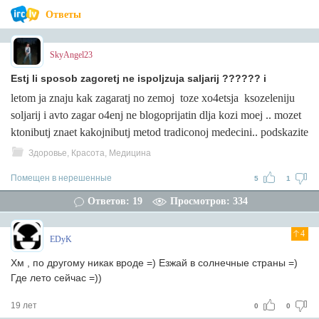
Ответы
SkyAngel23
Estj li sposob zagoretj ne ispoljzuja saljarij ?????? i
letom ja znaju kak zagaratj no zemoj toze xo4etsja ksozeleniju
soljarij i avto zagar o4enj ne blogoprijatin dlja kozi moej .. mozet
ktonibutj znaet kakojnibutj metod tradiconoj medecini.. podskazite
Здоровье, Красота, Медицина
Помещен в нерешенные
5
1
Ответов: 19
Просмотров: 334
4
EDyK
Хм , по другому никак вроде =) Езжай в солнечные страны =)
Где лето сейчас =))
19 лет
0
0