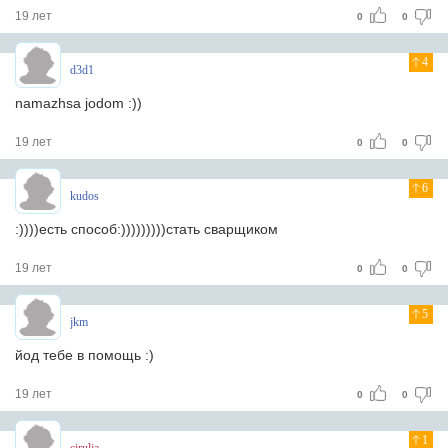
19 лет
0
0
4
d3d1
namazhsa jodom :))
19 лет
0
0
6
kudos
:))))есть способ:)))))))))стать сварщиком
19 лет
0
0
5
jkm
йод тебе в помощь :)
19 лет
0
0
1