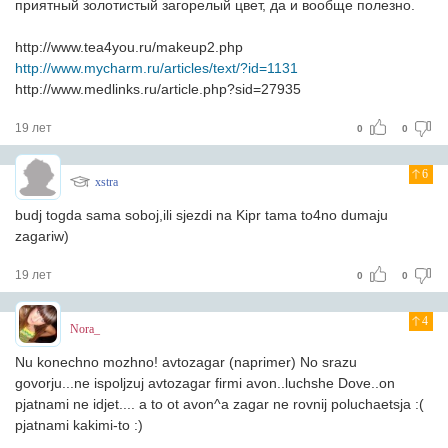
приятный золотистый загорелый цвет, да и вообще полезно.
http://www.tea4you.ru/makeup2.php
http://www.mycharm.ru/articles/text/?id=1131
http://www.medlinks.ru/article.php?sid=27935
19 лет
0
0
6
xstra
budj togda sama soboj,ili sjezdi na Kipr tama to4no dumaju
zagariw)
19 лет
0
0
4
Nora_
Nu konechno mozhno! avtozagar (naprimer) No srazu
govorju...ne ispoljzuj avtozagar firmi avon..luchshe Dove..on
pjatnami ne idjet.... a to ot avon^a zagar ne rovnij poluchaetsja :(
pjatnami kakimi-to :)