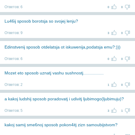
Ответов:
6
0
0
Lu46ij sposob borotsja so svojej lenju?
Ответов:
9
3
0
Edinstvenij sposob otdelatsja ot iskuwenija,podatsja emu?:)))
Ответов:
6
0
0
Mozet eto sposob uznatj vashu sushnostj.................
Ответов:
2
1
0
a kakoj ludshij sposob poradovatj i udivitj ljubimogo(ljubimuju)?
Ответов:
5
3
1
kakoj samij sme6noj sposob pokon4itj zizn samoubijstvom?