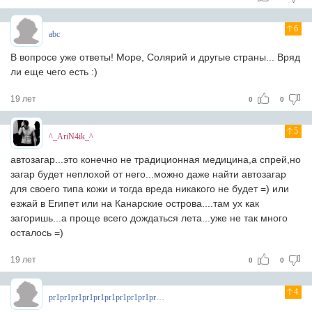
6
abc
В вопросе уже ответы! Море, Солярий и другые страны... Вряд
ли еще чего есть :)
19 лет
0
0
5
^_AriN4ik_^
автозагар...это конечно не традиционная медицина,а спрей,но
загар будет неплохой от него...можно даже найти автозагар
для своего типа кожи и тогда вреда никакого не будет =) или
езжай в Египет или на Канарские острова....там ух как
загоришь...а проще всего дождаться лета...уже не так много
осталось =)
19 лет
0
0
4
pr1pr1pr1pr1pr1pr1pr1pr1pr1pr1pr