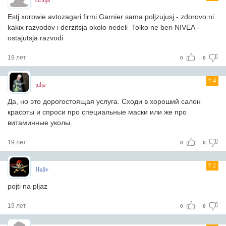
cirulja
Estj xorowie avtozagari firmi Garnier sama poljzujusj - zdorovo ni
kakix razvodov i derzitsja okolo nedeli Tolko ne beri NIVEA -
ostajutsja razvodi
19 лет
0
0
4
julja
Да, но это дорогостоящая услуга. Сходи в хороший салон
красоты и спроси про специальные маски или же про
витаминные уколы.
19 лет
0
0
2
Haliv
pojti na pljaz
19 лет
0
0