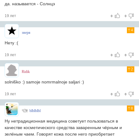
да. называется - Солнцэ
19 лет
0
0
4
зверя
Нету :(
19 лет
0
0
2
Ridik
solni6ko :) samoje nomrmalnoje saljari :)
19 лет
0
0
8
blblblbl
Ну нетрадиционная медицина советует пользоваться в
качестве косметического средства заваренным чёрным и
зелёным чаем. Говорят кожа после него приобретает