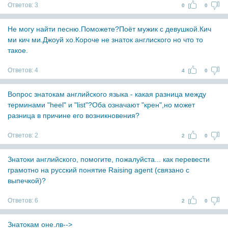
Ответов:
3
0
0
Не могу найти песню.Поможете?Поёт мужик с девушкой.Кич
ми кич ми.Джоуй хо.Короче не знаток англиского но что то
такое.
Ответов:
4
4
0
Вопрос знатокам английского языка - какая разница между
терминами "heel" и "list"?Оба означают "крен",но может
разница в причине его возникновения?
Ответов:
2
2
0
Знатоки английского, помогите, пожалуйста... как перевести
грамотно на русский понятие Raising agent (связано с
выпечкой)?
Ответов:
6
2
0
Знатокам оне.лв-->