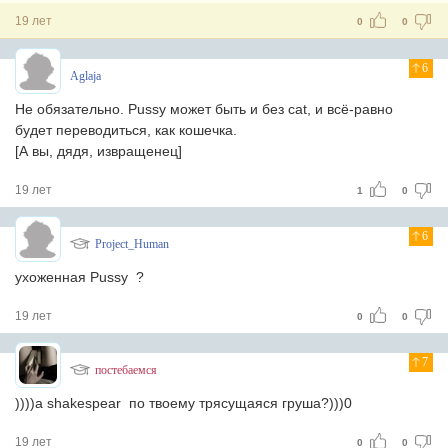
19 лет
0
0
6
Aglaja
Не обязательно. Pussy может быть и без cat, и всё-равно
будет переводиться, как кошечка.
[А вы, дядя, извращенец]
19 лет
1
0
6
Project_Human
ухоженная Pussy ?
19 лет
0
0
7
постебаемся
))))а shakespear по твоему трясущаяся груша?)))0
19 лет
0
0