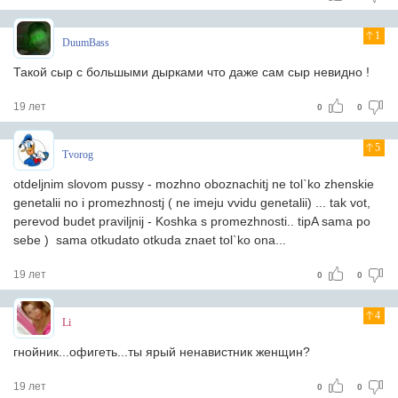
1
DuumBass
Такой сыр с большыми дырками что даже сам сыр невидно !
19 лет
0
0
5
Tvorog
otdeljnim slovom pussy - mozhno oboznachitj ne tol`ko zhenskie
genetalii no i promezhnostj ( ne imeju vvidu genetalii) ... tak vot,
perevod budet praviljnij - Koshka s promezhnosti.. tipA sama po
sebe ) sama otkudato otkuda znaet tol`ko ona...
19 лет
0
0
4
Li
гнойник...офигеть...ты ярый ненавистник женщин?
19 лет
0
0