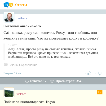
Ответы
Balthazor
Знатокам английского...
Cat - кошка, pussy-cat - кошечка. Рussy - или гнойник, или
женские гениталии. Что же превращает кошку в кошечку?
19 лет
Леди Аглая, просто pussy не столько кошечка, сколько "киска".
Варианты перевода, кроме приведенных - кокетливая девушка,
любовница... Всё это явно не к тем кошкам.
Учеба, Образование
Закрыт 19 лет
1
1
Ответов: 7
Просмотров: 354
2
violence
Побежала инсталлировать lingvo